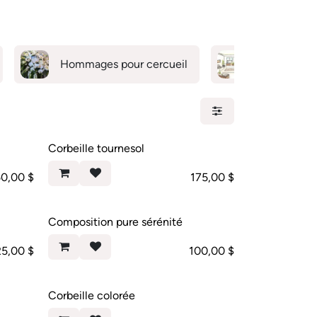
Hommages pour cercueil
Collection c
Corbeille tournesol
50,00
$
175,00
$
Composition pure sérénité
25,00
$
100,00
$
Corbeille colorée