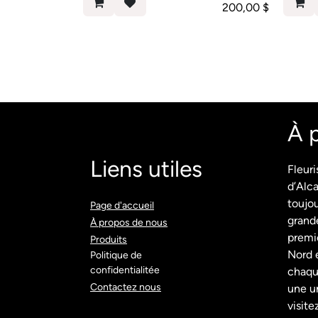
200,00
$
À 
Liens utiles
Fleuri
d’Alca
toujou
Page d'accueil​
grande
À propos de nous
premie
Produits​
Nord e
Politique de
confidentialitée
chaque
Contactez nous
une ur
visite