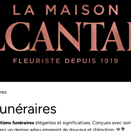
ipe
Une histoire d'amour plus que centenaire
À propos de no
res
unéraires
tions funéraires
élé
gantes et significatives. Conçues avec soin
frez un dernier adieu empreint de douceur et d’émotion. 🌹💐