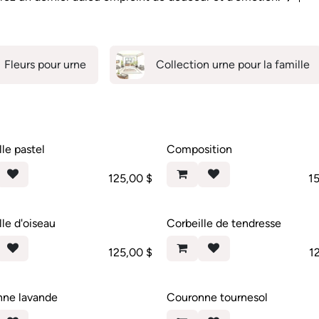
Fleurs pour urne
Collection urne pour la famille
lle pastel
Composition
125,00
$
1
lle d'oiseau
Corbeille de tendresse
125,00
$
1
nne lavande
Couronne tournesol