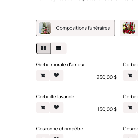
Compositions funéraires
Gerbe murale d'amour
Corbei
250,00
$
Corbeille lavande
Corbei
150,00
$
Couronne champêtre
Couro