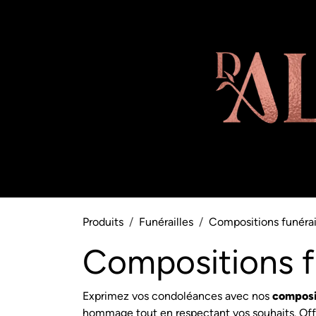
Se rendre au contenu
Boutique
Abonnement
Note équ
Produits
Funérailles
Compositions funérai
Compositions f
Exprimez vos condoléances avec nos
composi
hommage tout en respe
ctant vos souhaits. Of