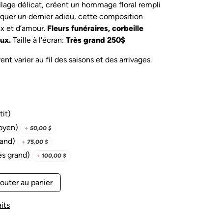
llage délicat, créent un hommage floral rempli
rquer un dernier adieu, cette composition
x et d’amour.
Fleurs funéraires, corbeille
eux.
Taille à l'écran:
Très grand 250$
nt varier au fil des saisons et des arrivages.
tit)
oyen)
+
50,00
$
rand)
+
75,00
$
ès grand)
+
100,00
$
outer au panier
its