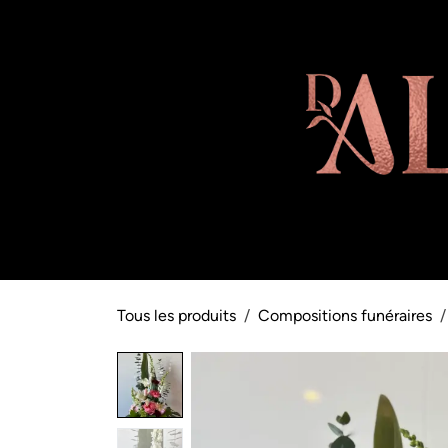
Se rendre au contenu
Boutique
Abonnement
Note équ
Tous les produits
Compositions funéraires