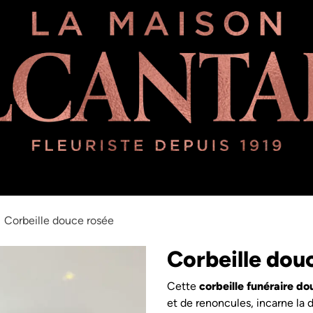
ipe
Une histoire d'amour plus que centenaire
À propos de no
Corbeille douce rosée
Corbeille dou
Cette
corbeille funéraire d
et de renoncules, incarne la d