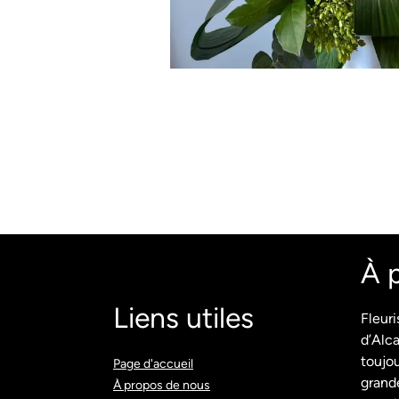
À 
Liens utiles
Fleuri
d’Alca
toujou
Page d'accueil​
grande
À propos de nous