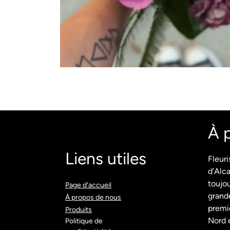
À 
Liens utiles
Fleuri
d’Alca
toujou
Page d'accueil​
grande
À propos de nous
premie
Produits​
Nord e
Politique de