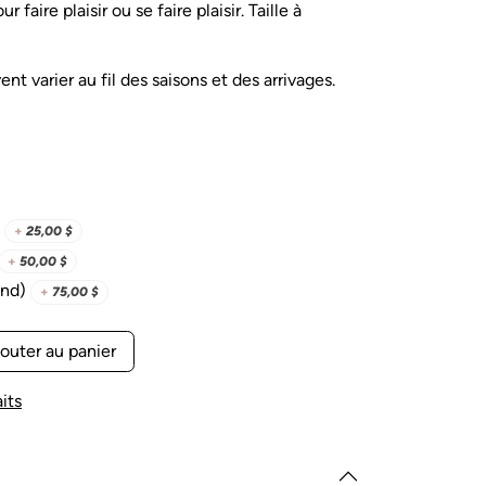
 faire plaisir ou se faire plaisir. Taille à
nt varier au fil des saisons et des arrivages.
+
25,00
$
+
50,00
$
and)
+
75,00
$
outer au panier
its