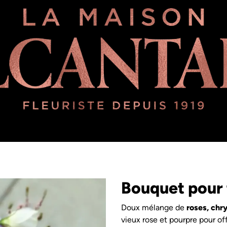
ipe
Une histoire d'amour plus que centenaire
À propos de no
Bouquet pour 
Doux mélange de
roses, ch
vieux rose et pourpre pour off