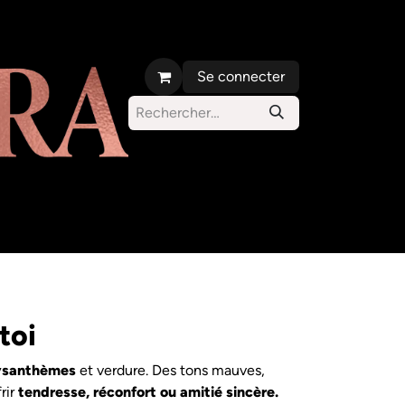
Se connecter
s orchidées
Parc Carlos d'Alcantara
toi
rysanthèmes
et verdure. Des tons mauves,
rir
tendresse, réconfort ou amitié sincère.