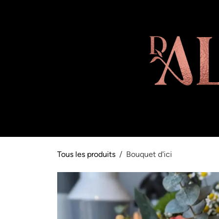
Se rendre au contenu
Boutique
Abonnement
Note équ
Tous les produits
Bouquet d'ici