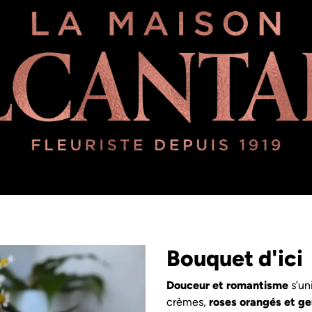
ipe
Une histoire d'amour plus que centenaire
À propos de no
Bouquet d'ici
Douceur et romantisme
s’un
crèmes,
roses orangés et ger