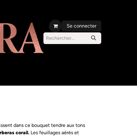
Se connecter
s orchidées
Parc Carlos d'Alcantara
issent dans ce bouquet tendre aux tons
beras corail.
Les feuillages aérés et