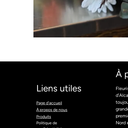
À 
Liens utiles
Fleuri
d’Alca
toujou
Page d'accueil​
grande
À propos de nous
premie
Produits​
Nord e
Politique de