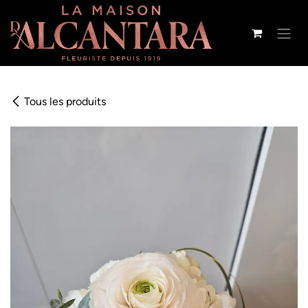
Se rendre au contenu
Tous les produits